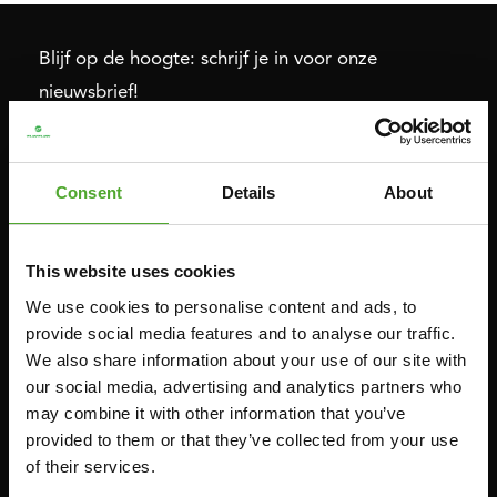
Blijf op de hoogte: schrijf je in voor onze
nieuwsbrief!
Cardio
Kracht
Consent
Details
About
HOMETRAINERS
POWER TOWERS
RECUMBENT BIKES
BUIK- & RUGTRAINERS
This website uses cookies
CROSSTRAINERS
LEVERAGE GYMS
We use cookies to personalise content and ads, to
SPRINTER BIKES
VLAKKE BANKEN
provide social media features and to analyse our traffic.
We also share information about your use of our site with
ROEITRAINERS
KRACHT STATIONS
our social media, advertising and analytics partners who
LOOPBANDEN
SMITH MACHINES
may combine it with other information that you’ve
PULLEY STATIONS
provided to them or that they’ve collected from your use
of their services.
VERSTELBARE BANKEN