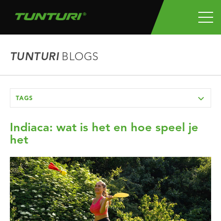
TUNTURI
BLOGS
TAGS
Indiaca: wat is het en hoe speel je
het