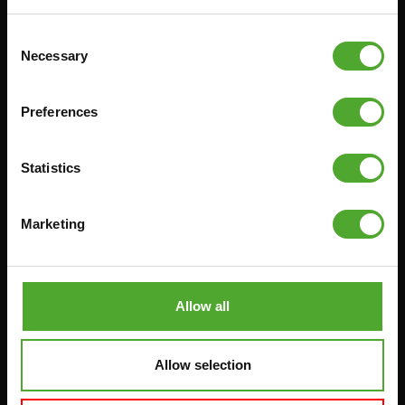
HALTERBANKEN
RACKS
Consent
Necessary
Selection
Accessoires
Service
Preferences
FUNCTIONAL TRAINING
BESTELLING HERROEPEN
STOPWATCH
FAQ
Statistics
GEWICHTEN
ACCOUNT
WEERSTANDSTRAINING
HUIDIGE
Marketing
PRODUCTHANDLEIDINGEN
SNELHEID EN BEHENDIGHEID
OUDE PRODUCTHANDLEIDINGEN
SUPPORT
PROBLEEM MELDEN
Allow all
YOGA & PILATES
ONDERDELEN KOPEN
GYMBALLEN
GARANTIE & LEVERING
MATTEN
Allow selection
APPS
MINIBIKES/AEROBIC TRAINERS
ALGEMENE VOORWAARDEN