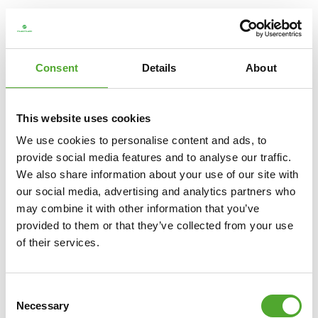
TUNTURI
HOMETRAINER CARDIO FIT B40
€269
Consent
Details
About
€199
IN WINKELWAGEN
This website uses cookies
We use cookies to personalise content and ads, to
VERGELIJK
provide social media features and to analyse our traffic.
We also share information about your use of our site with
our social media, advertising and analytics partners who
may combine it with other information that you’ve
provided to them or that they’ve collected from your use
of their services.
Consent
Necessary
Selection