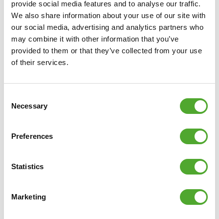
provide social media features and to analyse our traffic.
We also share information about your use of our site with
our social media, advertising and analytics partners who
may combine it with other information that you’ve
provided to them or that they’ve collected from your use
of their services.
Consent
Necessary
Selection
TUNTURI
SPIJKERMAT -
ACUPRESSUUR MAT EN KUSSEN
- LICHTBLAUW
Preferences
€27,99
€24,99
Statistics
IN WINKELWAGEN
Marketing
VERGELIJK