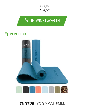
€29,99
€24,99
IN WINKELWAGEN
VERGELIJK
TUNTURI
YOGAMAT 8MM,