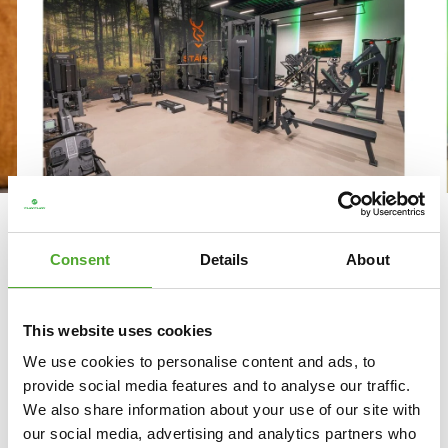
WAAROM SPORTSCHOOL STÄRK
KIEST VOOR TUNTURI
Consent
Details
About
FITNESSAPPARATUUR
‘Je hoeft eigenlijk nergens anders meer te zoeken,
This website uses cookies
want er is gewoon alles.’ Dat is hoe Frits Kok, één
We use cookies to personalise content and ads, to
van de eigenaren van sportschool Stärk, het aanbod
provide social media features and to analyse our traffic.
van Tunturi omschrijft. Bij het opbouwen van hun
We also share information about your use of our site with
kleinschalige sportschool in Uddel zochten de
our social media, advertising and analytics partners who
eigenaren naar compacte, betrouwbare en mooi