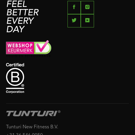
FEEL
BETTER
EVERY
DAY
Tunturi New Fitness B.V.