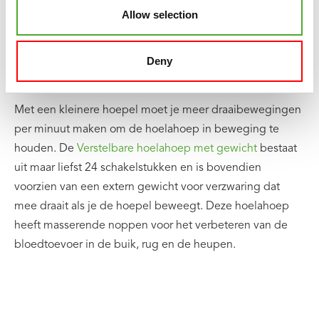
Allow selection
Hoe kleiner de hoepel, des te meer je uit de training
haalt. Deze hoepels zijn ideaal voor beginners omdat ze
niet van je heupen glijden en je niet steeds uit je 'flow'
Deny
gehaald wordt om de hoepel van de grond te rapen.
Met een kleinere hoepel moet je meer draaibewegingen
per minuut maken om de hoelahoep in beweging te
houden. De
Verstelbare hoelahoep met gewicht
bestaat
uit maar liefst 24 schakelstukken en is bovendien
voorzien van een extern gewicht voor verzwaring dat
mee draait als je de hoepel beweegt. Deze hoelahoep
heeft masserende noppen voor het verbeteren van de
bloedtoevoer in de buik, rug en de heupen.