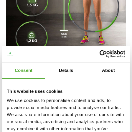
Consent
Details
About
Hoelahoep met een vaste maat
Voor een ‘vaste’ fitness hoepel is het advies dat hij tussen
This website uses cookies
de borst en taille moet komen als je hem rechtop voor je
We use cookies to personalise content and ads, to
zet. Hoe breder je tailleomvang, des te hoger naar je
provide social media features and to analyse our traffic.
borst moet de hoepel komen. Het voordeel van een
We also share information about your use of our site with
vaste hoepel: je kunt deze niet alleen om je middel
our social media, advertising and analytics partners who
draaien, maar bijvoorbeeld ook om je nek en schouders,
may combine it with other information that you’ve