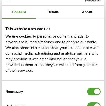
KUNSTSTOF - ZWART/GROEN
Consent
Details
About
€11,99
IN WINKELWAGEN
This website uses cookies
We use cookies to personalise content and ads, to
VERGELIJK
provide social media features and to analyse our traffic.
We also share information about your use of our site with
our social media, advertising and analytics partners who
may combine it with other information that you’ve
provided to them or that they’ve collected from your use
of their services.
Consent
Necessary
Selection
TUNTURI
DOOR-WAY