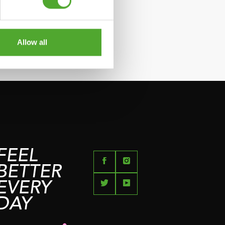
Allow all
FEEL
BETTER
EVERY
DAY