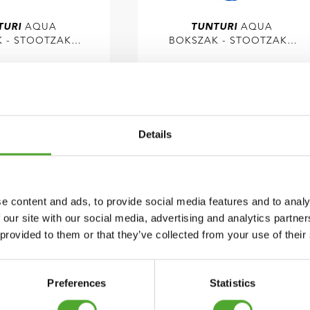
TURI
AQUA
TUNTURI
AQUA
 - STOOTZAK -
BOKSZAK - STOOTZAK -
AK - 100CM
BOXZAK - 150CM
€152,99
KIES DEALER
KIES DEALER
Details
K
e content and ads, to provide social media features and to analy
 our site with our social media, advertising and analytics partn
 provided to them or that they’ve collected from your use of their
Preferences
Statistics
I
VRIJSTAANDE