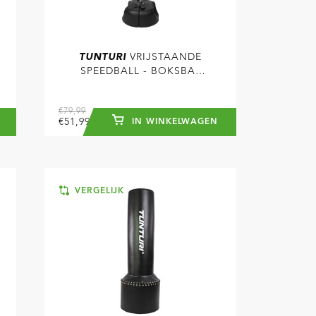
TUNTURI
VRIJSTAANDE
SPEEDBALL - BOKSBAL
OP VOET
€79,99
€51,99
IN WINKELWAGEN
VERGELIJK