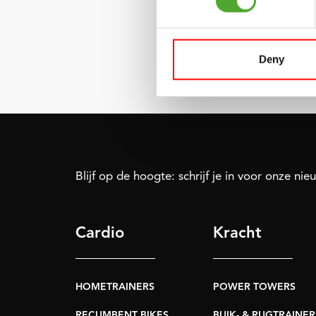
BO
€432,99
Deny
€279,99
Blijf op de hoogte: schrijf je in voor onze nie
Cardio
Kracht
HOMETRAINERS
POWER TOWERS
RECUMBENT BIKES
BUIK- & RUGTRAINER