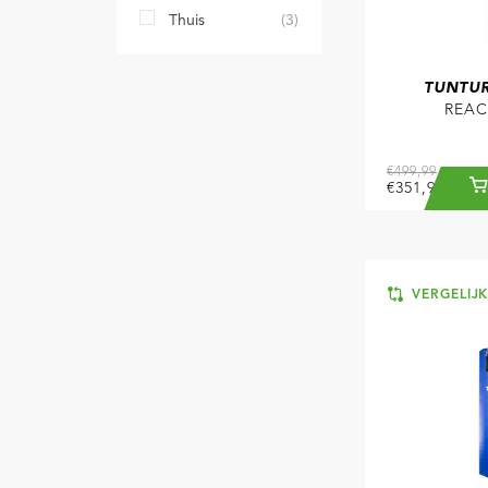
Thuis
(3)
TUNTUR
REAC
€499,99
€351,99
VERGELIJ