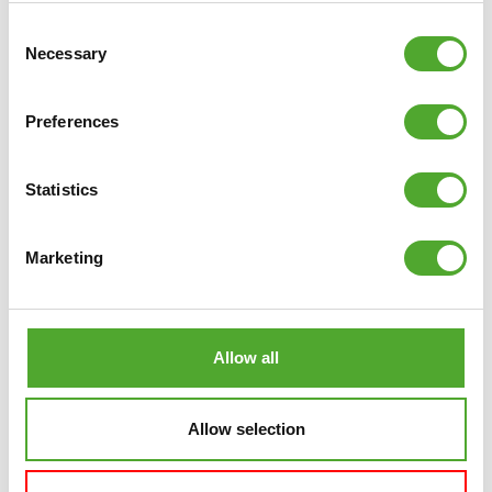
Consent
Necessary
Selection
VERGELIJK
Preferences
Statistics
Marketing
Allow all
Allow selection
TUNTURI
PLATINUM GIETIJZEREN
HALTERSCHIJF, 2,5 KG, PAAR