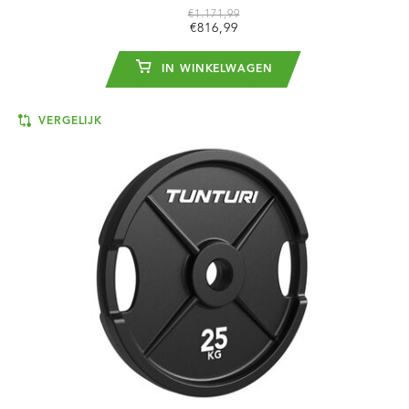
€1.171,99
€816,99
IN WINKELWAGEN
VERGELIJK