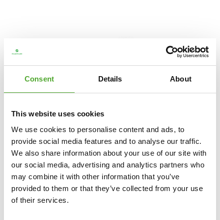
Consent
Details
About
This website uses cookies
We use cookies to personalise content and ads, to
provide social media features and to analyse our traffic.
We also share information about your use of our site with
TUNTURI
PLATINUM GIETIJZEREN
our social media, advertising and analytics partners who
HALTERSCHIJFSET 155 KG
may combine it with other information that you’ve
provided to them or that they’ve collected from your use
€625,99
€469,99
of their services.
IN WINKELWAGEN