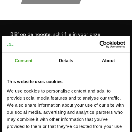
Blijf op de hoogte: schrijf je in voor onze
nieuwsbrief!
Consent
Details
About
Cardio
Kracht
HOMETRAINERS
POWER TOWERS
This website uses cookies
RECUMBENT BIKES
BUIK- & RUGTRAINERS
We use cookies to personalise content and ads, to
CROSSTRAINERS
LEVERAGE GYMS
provide social media features and to analyse our traffic.
We also share information about your use of our site with
SPRINTER BIKES
VLAKKE BANKEN
our social media, advertising and analytics partners who
ROEITRAINERS
KRACHT STATIONS
may combine it with other information that you’ve
LOOPBANDEN
SMITH MACHINES
provided to them or that they’ve collected from your use