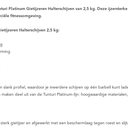
nturi Platinum Gietijzeren Halterschijven van 2,5 kg. Deze ijzersterk
ciële fitnessomgeving.
etijzeren Halterschijven 2,5 kg:
ng
erming
k
 slank profiel, waardoor je meerdere schijven op één barbell kunt laden
 maken deel uit van de Tunturi Platinum-lijn: hoogwaardige materialen, 
n sterk gietijzer en afgewerkt met een beschermlaag tegen roest en sli