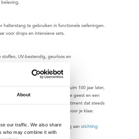
a beleving.
 halterstang te gebruiken in functionele oefeningen.
ar voor drops en intensieve sets.
jke stoffen, UV-bestendig, geurloos en
s een fietsenwinkel begonnen. Nu, ruim 100 jaar later,
About
nd en fit lichaam, een gebalanceerde geest en een
s en ondersteunende apps. Een assortiment dat steeds
vragen? Dan staat ons serviceteam voor je klaar.
se our traffic. We also share
dere aankoop die jij doet een bedrag aan
stichting
ers who may combine it with