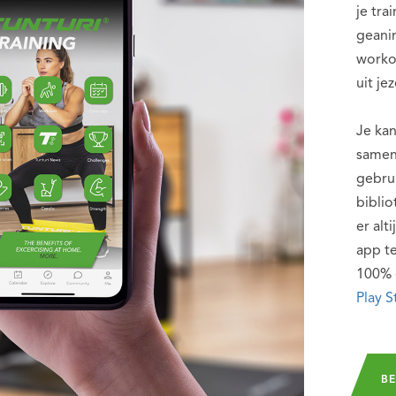
je tra
geanim
worko
uit je
Je kan
samen
gebru
bibli
er alt
app te
100% 
Play S
BE