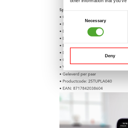
other information that you’ve
Specificaties
Consent
• Gewicht: 2,5 kg per schijf (verkocht
Necessary
Selection
• Materiaal: gietijzer met bescherme
• Diameter: 19,8 cm
• Dikte: 20 mm per schijf
• Boring: 51,5 mm (voor 50 mm halte
• Dubbele handgrepen voor eenvoud
Deny
• Geschikt voor commercieel gebruik
• Vrij van schadelijke stoffen, UV-bes
• Geleverd per paar
• Productcode: 25TUPLA040
• EAN: 8717842038604