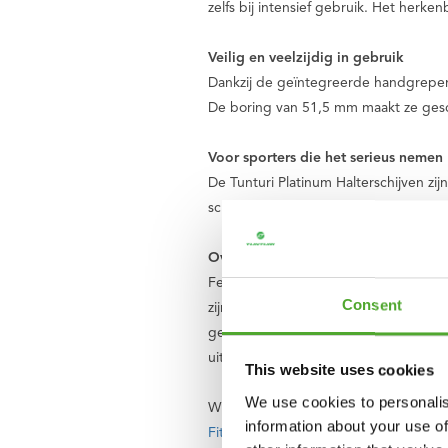
zelfs bij intensief gebruik. Het herke
Veilig en veelzijdig in gebruik
Dankzij de geïntegreerde handgrepen 
De boring van 51,5 mm maakt ze geschi
Voor sporters die het serieus nemen
De Tunturi Platinum Halterschijven zijn
schokabsorberend – ideaal voor elke s
Over Tunturi
Feel better every day
. Dat is het mot
Consent
zijn we een Nederlands bedrijf en ee
gelukkig leven. Dat doen we met een 
uitbreidt en verbetert, met kwalitatie
This website uses cookies
We use cookies to personalis
Wij vinden dat iedereen recht heeft 
information about your use of
Fitkids
. Zo zorgen we er samen voor 