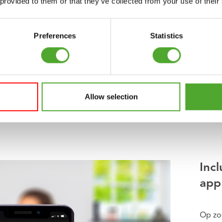
 provided to them or that they’ve collected from your use of their
 per paar)
Preferences
Statistics
nde coating
rstangen)
ig gebruik
Allow selection
tendig, geurloos
Incl
app
Op zoe