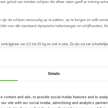
nbare geluid van metalen schijven die elkaar raken geeft je training extr
zijn de schijven eenvoudig op te pakken, op te bergen en zelfs zonder
kt voor alle standaard olympische halterstangen en schijfhouders. Kla
 verkrijgbaar van 2,5 tot 25 kg en ook in sets. Ze zijn vrij van schadeli
portschool of personal trainer studio.
to van Tunturi. Onze oorsprong ligt in Finland, waar in 1922 twee broer
Details
n wereldwijd merk. We ondersteunen je tijdens jouw reis naar een gezo
breed scala aan apparaten voor cardio- en krachttraining, accessoire
ve producten en uitstekende garantie. Kom je ergens niet uit of heb je 
e content and ads, to provide social media features and to analy
op lekker en gezond sporten, ook kinderen. Daarom doneren wij van ie
 our site with our social media, advertising and analytics partn
dat kinderen met een beperking een sport kunnen beoefenen.