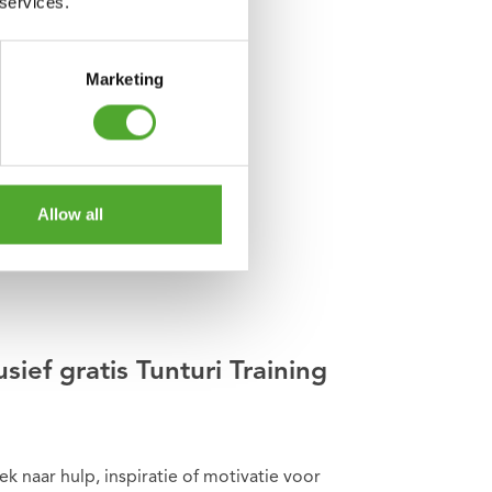
 services.
Marketing
Allow all
usief gratis Tunturi Training
k naar hulp, inspiratie of motivatie voor