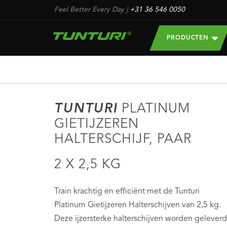
Feel Better Every Day
|
+31 36 546 0050
PRODUCTEN
TUNTURI
PLATINUM
GIETIJZEREN
HALTERSCHIJF, PAAR
2 X 2,5 KG
Train krachtig en efficiënt met de Tunturi
Platinum Gietijzeren Halterschijven van 2,5 kg.
Deze ijzersterke halterschijven worden geleverd