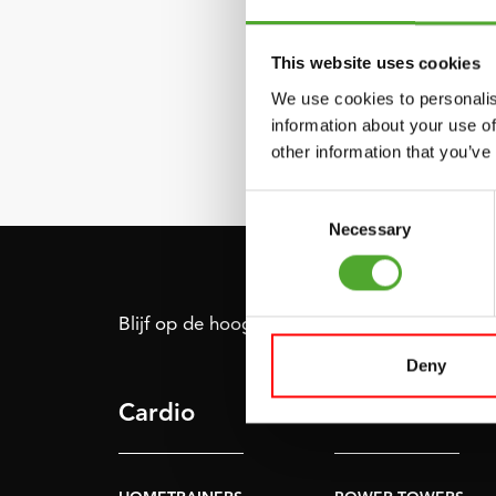
TUNTUR
This website uses cookies
T
We use cookies to personalis
information about your use of
€9,99
other information that you’ve
Consent
Necessary
Selection
Blijf op de hoogte: schrijf je in voor onze nie
Deny
Cardio
Kracht