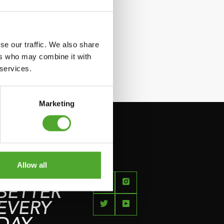
se our traffic. We also share
ers who may combine it with
 services.
Marketing
Allow all
FEEL
BETTER
EVERY