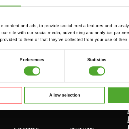
I
SUSPENSION
RAINER -
PLAFONDHAAK WIT
e content and ads, to provide social media features and to analy
 our site with our social media, advertising and analytics partn
IN WINKELWAGEN
 provided to them or that they’ve collected from your use of their
Preferences
Statistics
uwsbrief!
Allow selection
Accessoires
Service