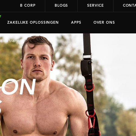
B CORP
BLOGS
SERVICE
CONT
ZAKELIJKE OPLOSSINGEN
APPS
OVER ONS
sion trainers
ION
S