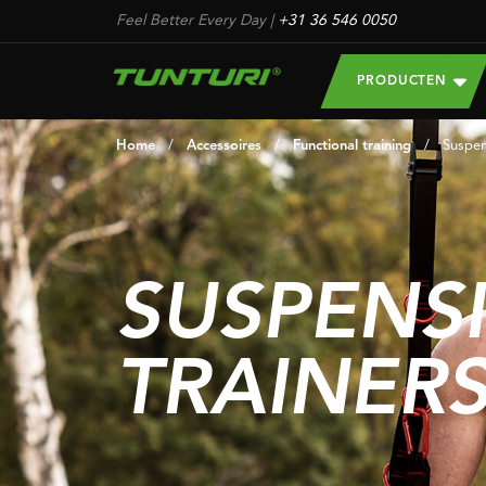
Feel Better Every Day
|
+31 36 546 0050
PRODUCTEN
Home
/
Accessoires
/
Functional training
/
Suspen
SUSPENS
TRAINER