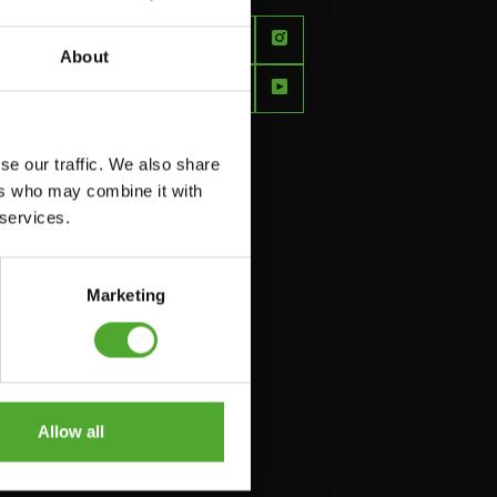
FEEL
BETTER
About
EVERY
DAY
se our traffic. We also share
ers who may combine it with
 services.
Marketing
Allow all