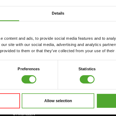
Accessoires
Service
Details
FUNCTIONAL
BESTELLING
TRAINING
HERROEPEN
e content and ads, to provide social media features and to analy
S
 our site with our social media, advertising and analytics partn
STOPWATCH
FAQ
 provided to them or that they’ve collected from your use of their
GEWICHTEN
ACCOUNT
WEERSTANDSTRAINING
HUIDIGE
Preferences
Statistics
PRODUCTHANDLEIDINGEN
SNELHEID EN
BEHENDIGHEID
OUDE
PRODUCTHANDLEIDINGEN
SUPPORT
PROBLEEM MELDEN
Allow selection
YOGA & PILATES
ONDERDELEN KOPEN
GYMBALLEN