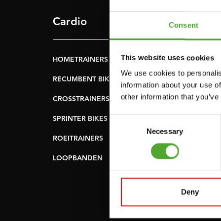
Cardio
Kracht
Consent
This website uses cookies
HOMETRAINERS
POWER TOWERS
We use cookies to personalis
RECUMBENT BIKES
BUIK- & RUGTRAINER
information about your use of
other information that you’ve
CROSSTRAINERS
LEVERAGE GYMS
SPRINTER BIKES
VLAKKE BANKEN
Consent
Necessary
Selection
ROEITRAINERS
KRACHT STATIONS
LOOPBANDEN
SMITH MACHINES
PULLEY STATIONS
Deny
VERSTELBARE
BANKEN