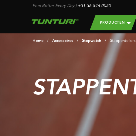
Feel Better Every Day
|
+31 36 546 0050
PRODUCTEN
Home
/
Accessoires
/
Stopwatch
/
Stappentellers
STAPPEN