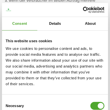
a. wenn der Verbraucher im selben Auftrag mehrere
Produkte bestellt hat: der Tag, an dem der Verbraucher,
oder ein von ihm benannter Dritter, das letzte Produkt
erhalten hat. Der Unternehmer kann, sofern er den
Consent
Details
About
Verbraucher vor dem Bestellprozess in klarer Weise
darüber informiert hat, eine Bestellung mehrerer
This website uses cookies
Produkte mit unterschiedlichen Lieferzeiten ablehnen.
We use cookies to personalise content and ads, to
b. wenn die Lieferung eines Produkts aus verschiedenen
provide social media features and to analyse our traffic.
Sendungen oder Teilen besteht: der Tag, an dem der
We also share information about your use of our site with
Verbraucher, oder ein von ihm benannter Dritter, die
our social media, advertising and analytics partners who
letzte Sendung oder das letzte Teil erhalten hat;
may combine it with other information that you’ve
5
provided to them or that they’ve collected from your use
c. bei Verträgen über die regelmäßige Lieferung von
of their services.
Produkten über einen bestimmten Zeitraum: der Tag, an
dem der Verbraucher, oder ein von ihm benannter Dritter,
Consent
das erste Produkt erhalten hat.
Necessary
Selection