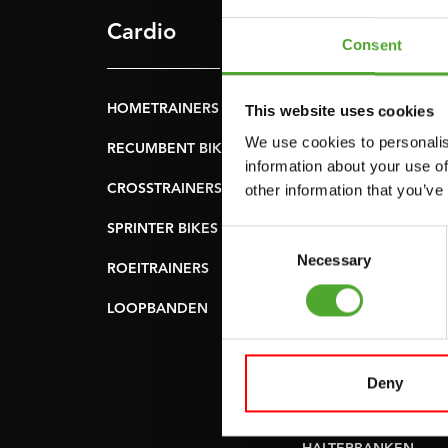
Cardio
Kracht
Consent
HOMETRAINERS
POWER TOWERS
This website uses cookies
We use cookies to personalis
RECUMBENT BIKES
BUIK- & RUGTRAINER
information about your use of
other information that you’ve
CROSSTRAINERS
LEVERAGE GYMS
SPRINTER BIKES
VLAKKE BANKEN
Consent
Necessary
Selection
ROEITRAINERS
KRACHT STATIONS
LOOPBANDEN
SMITH MACHINES
PULLEY STATIONS
Deny
VERSTELBARE
BANKEN