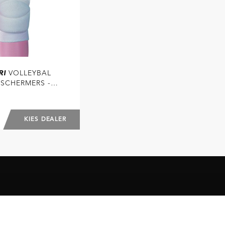
RI
VOLLEYBAL
ESCHERMERS -
W (S - XL)
KIES DEALER
uwsbrief!