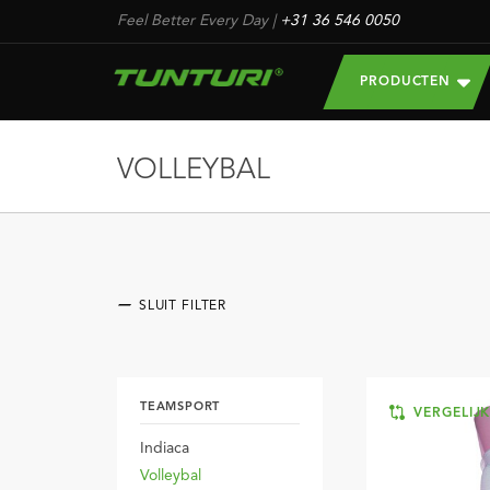
Feel Better Every Day
|
+31 36 546 0050
PRODUCTEN
VOLLEYBAL
SLUIT FILTER
TEAMSPORT
VERGELIJ
Indiaca
Volleybal