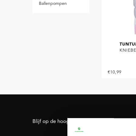
Ballenpompen
TUNTU
KNIEB
BLAU
€10,99
Blijf op de hoogte: schrijf je in voor onze nie