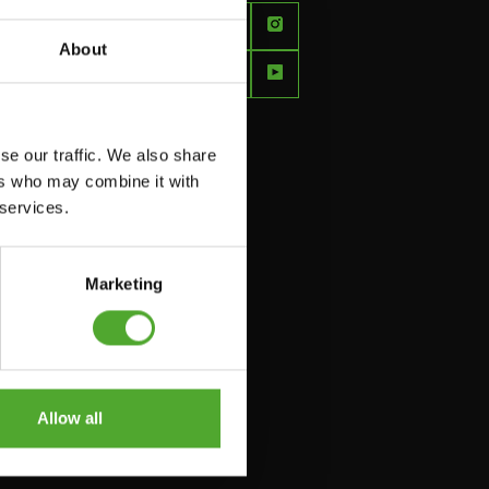
FEEL
BETTER
About
EVERY
DAY
se our traffic. We also share
ers who may combine it with
 services.
Marketing
Allow all