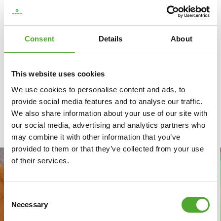
Meer weten over onze beschikbare trilplaten?
Bekijk en
vergelijk de V10 en V20
.
Consent
Details
About
This website uses cookies
We use cookies to personalise content and ads, to
provide social media features and to analyse our traffic.
We also share information about your use of our site with
our social media, advertising and analytics partners who
BLOGS
may combine it with other information that you’ve
provided to them or that they’ve collected from your use
of their services.
Consent
Necessary
Selection