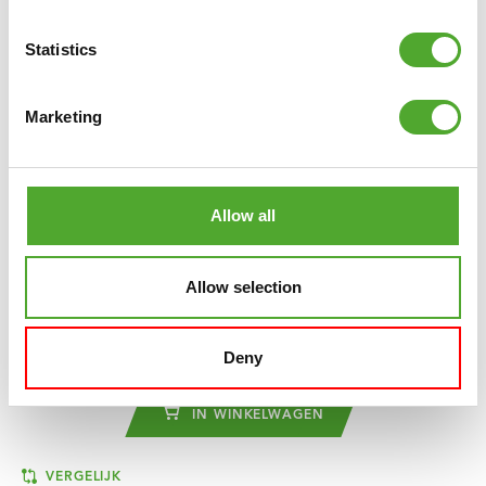
Statistics
Marketing
Allow all
Allow selection
TUNTURI
SIGNATURE T40 LOOPBAND
Deny
€1.199
IN WINKELWAGEN
VERGELIJK