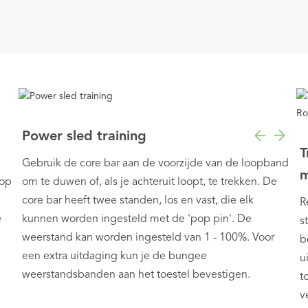
Power sled training
T
Gebruik de core bar aan de voorzijde van de loopband
m
 op
om te duwen of, als je achteruit loopt, te trekken. De
core bar heeft twee standen, los en vast, die elk
R
e
kunnen worden ingesteld met de 'pop pin'. De
s
weerstand kan worden ingesteld van 1 - 100%. Voor
b
een extra uitdaging kun je de bungee
u
weerstandsbanden aan het toestel bevestigen.
t
v