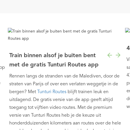
4
Train binnen alsof je buiten bent
V
met de gratis Tunturi Routes app
 op
s
4
Rennen langs de stranden van de Malediven, door de
e
p
straten van Parijs of over een verlaten weggetje in de
e
bergen? Met
Tunturi Routes
blijft trainen leuk en
d
uitdagend. De gratis versie van de app geeft altijd
w
toegang tot vijftien video routes. Met de premium
versie van Tunturi Routes heb je de keuze uit
honderdduizenden kilometers aan routes over de hele