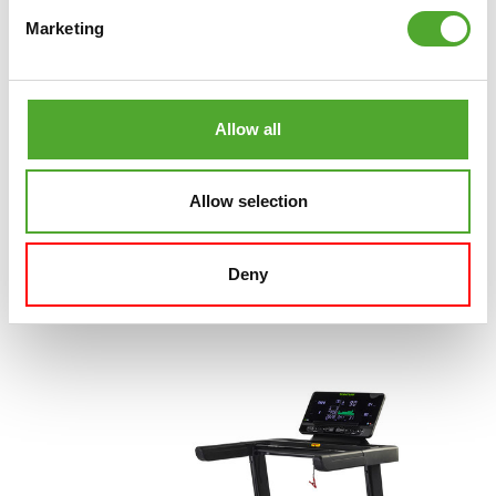
Marketing
TUNTURI
T-LUBE - LOOPBAND
Allow all
SMEERMIDDEL - 200 ML
€20,99
Allow selection
IN WINKELWAGEN
Deny