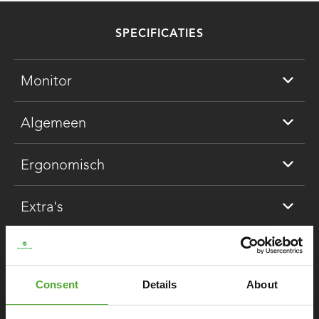
SPECIFICATIES
Monitor
Algemeen
Ergonomisch
Extra's
DOWNLOAD SPECIFICATIES
Consent
Details
About