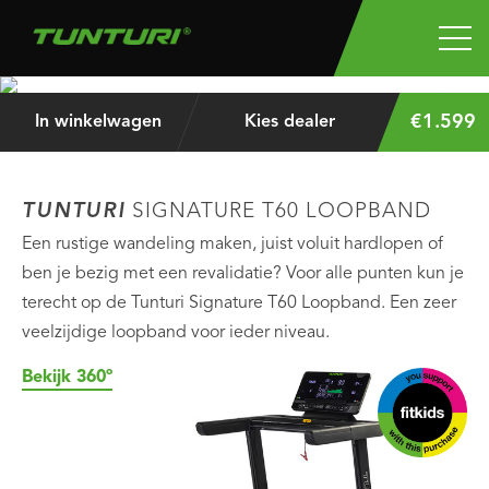
TUNTURI
SIGNATURE T60 LOOPBAND
Daag jezelf uit!
€1.599
In winkelwagen
Kies dealer
TUNTURI
SIGNATURE T60 LOOPBAND
Een rustige wandeling maken, juist voluit hardlopen of
ben je bezig met een revalidatie? Voor alle punten kun je
terecht op de Tunturi Signature T60 Loopband. Een zeer
veelzijdige loopband voor ieder niveau.
Bekijk 360º