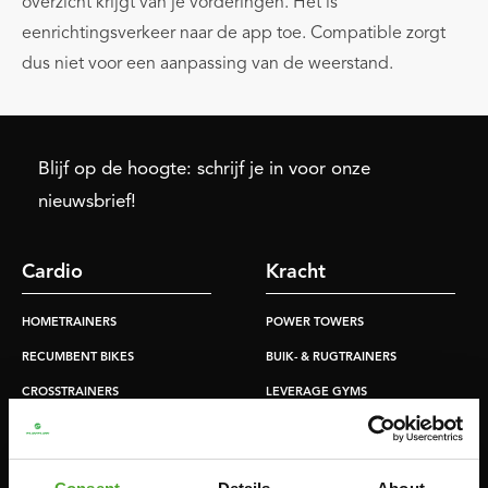
overzicht krijgt van je vorderingen. Het is
eenrichtingsverkeer naar de app toe. Compatible zorgt
dus niet voor een aanpassing van de weerstand.
Blijf op de hoogte: schrijf je in voor onze
nieuwsbrief!
Cardio
Kracht
HOMETRAINERS
POWER TOWERS
RECUMBENT BIKES
BUIK- & RUGTRAINERS
CROSSTRAINERS
LEVERAGE GYMS
SPRINTER BIKES
VLAKKE BANKEN
ROEITRAINERS
KRACHT STATIONS