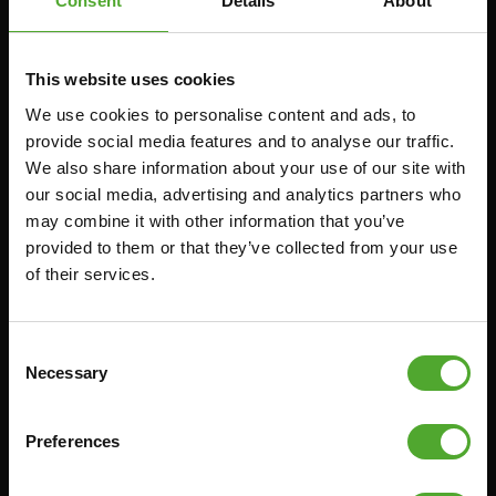
Consent
Details
About
LOOPBANDEN
SMITH MACHINES
PULLEY STATIONS
This website uses cookies
VERSTELBARE BANKEN
We use cookies to personalise content and ads, to
HALTERBANKEN
provide social media features and to analyse our traffic.
RACKS
We also share information about your use of our site with
our social media, advertising and analytics partners who
Accessoires
Service
may combine it with other information that you’ve
provided to them or that they’ve collected from your use
of their services.
FUNCTIONAL TRAINING
BESTELLING HERROEPEN
STOPWATCH
FAQ
GEWICHTEN
ACCOUNT
Consent
Necessary
Selection
WEERSTANDSTRAINING
HUIDIGE
PRODUCTHANDLEIDINGEN
SNELHEID EN BEHENDIGHEID
OUDE PRODUCTHANDLEIDINGEN
Preferences
SUPPORT
PROBLEEM MELDEN
YOGA & PILATES