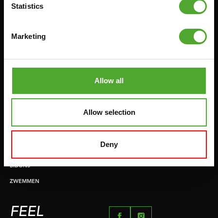
ONDERDELEN KOPEN
Statistics
GYMBALLEN
GARANTIE & LEVERING
MATTEN
APPS
Marketing
MINIBIKES/AEROBIC TRAINERS
ALGEMENE VOORWAARDEN
HANDGRIP TRAINERS
LEVERTIJDEN & VERZENDKOSTEN
BUIKSPIERTRAINING
Allow all
RUILEN EN RETOURNEREN
OPDRUKKEN & OPTREKKEN
BETAALMETHODEN
SPRINGTOUWEN
Allow selection
KLACHTENPAGINA
VECHTSPORT
IMPRESSUM
HARDLOPEN
Deny
TEAMSPORT
BIDONS
ZWEMMEN
FEEL