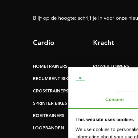
Blijf op de hoogte: schrijf je in voor onze nie
Cardio
Kracht
HOMETRAINERS
POWER TOWERS
RECUMBENT BIKES
BUIK- & RUGTRAINER
CROSSTRAINERS
LEVERAGE GYMS
Consent
SPRINTER BIKES
VLAKKE BANKEN
ROEITRAINERS
KRACHT STATIONS
This website uses cookies
LOOPBANDEN
SMITH MACHINES
We use cookies to personalis
information about your use of