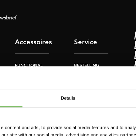
uwsbrief!
Accessoires
Service
FUNCTIONAL
BESTELLING
TRAINING
HERROEPEN
S
STOPWATCH
FAQ
GEWICHTEN
ACCOUNT
Details
WEERSTANDSTRAINING
HUIDIGE
PRODUCTHANDLEIDINGEN
SNELHEID EN
BEHENDIGHEID
OUDE
e content and ads, to provide social media features and to analy
PRODUCTHANDLEIDINGEN
 our site with our social media, advertising and analytics partn