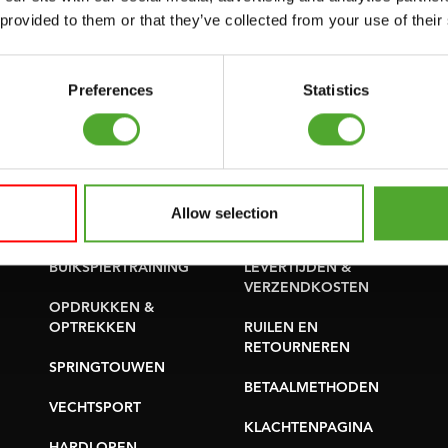
SUPPORT
 provided to them or that they’ve collected from your use of their
PROBLEEM MELDEN
YOGA & PILATES
ONDERDELEN KOPEN
GYMBALLEN
Preferences
Statistics
GARANTIE &
MATTEN
LEVERING
MINIBIKES/AEROBIC
APPS
TRAINERS
ALGEMENE
Allow selection
HANDGRIP TRAINERS
VOORWAARDEN
BUIKSPIERTRAINING
LEVERTIJDEN &
VERZENDKOSTEN
OPDRUKKEN &
OPTREKKEN
RUILEN EN
RETOURNEREN
SPRINGTOUWEN
BETAALMETHODEN
VECHTSPORT
KLACHTENPAGINA