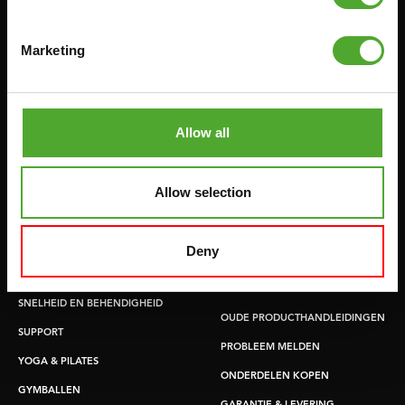
PULLEY STATIONS
VERSTELBARE BANKEN
Marketing
HALTERBANKEN
RACKS
Allow all
Accessoires
Service
FUNCTIONAL TRAINING
BESTELLING HERROEPEN
Allow selection
STOPWATCH
FAQ
GEWICHTEN
ACCOUNT
Deny
WEERSTANDSTRAINING
HUIDIGE
PRODUCTHANDLEIDINGEN
SNELHEID EN BEHENDIGHEID
OUDE PRODUCTHANDLEIDINGEN
SUPPORT
PROBLEEM MELDEN
YOGA & PILATES
ONDERDELEN KOPEN
GYMBALLEN