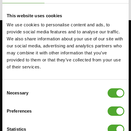
This website uses cookies
We use cookies to personalise content and ads, to
provide social media features and to analyse our traffic.
Blijf op de hoogte: schrijf je in voor onze
We also share information about your use of our site with
nieuwsbrief!
our social media, advertising and analytics partners who
may combine it with other information that you’ve
provided to them or that they’ve collected from your use
Cardio
Kracht
of their services.
HOMETRAINERS
POWER TOWERS
RECUMBENT BIKES
BUIK- & RUGTRAINERS
Consent
Necessary
Selection
CROSSTRAINERS
LEVERAGE GYMS
SPRINTER BIKES
VLAKKE BANKEN
Preferences
ROEITRAINERS
KRACHT STATIONS
LOOPBANDEN
SMITH MACHINES
Statistics