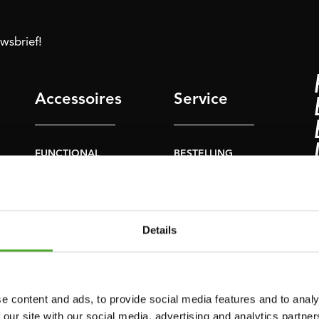
uwsbrief!
Accessoires
Service
FUNCTIONAL
BESTELLING
TRAINING
HERROEPEN
S
STOPWATCH
FAQ
GEWICHTEN
ACCOUNT
Details
WEERSTANDSTRAINING
HUIDIGE
PRODUCTHANDLEIDINGEN
SNELHEID EN
BEHENDIGHEID
OUDE
e content and ads, to provide social media features and to analy
PRODUCTHANDLEIDINGEN
 our site with our social media, advertising and analytics partn