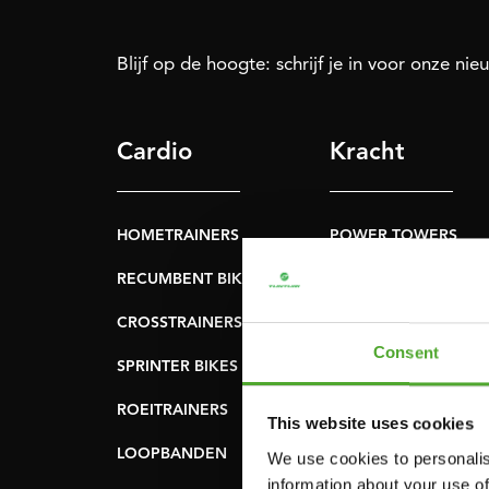
Blijf op de hoogte: schrijf je in voor onze nie
Cardio
Kracht
HOMETRAINERS
POWER TOWERS
RECUMBENT BIKES
BUIK- & RUGTRAINER
CROSSTRAINERS
LEVERAGE GYMS
Consent
SPRINTER BIKES
VLAKKE BANKEN
ROEITRAINERS
KRACHT STATIONS
This website uses cookies
LOOPBANDEN
SMITH MACHINES
We use cookies to personalis
information about your use of