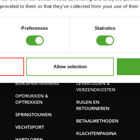
SUPPORT
 provided to them or that they’ve collected from your use of their
PROBLEEM MELDEN
YOGA & PILATES
ONDERDELEN KOPEN
GYMBALLEN
Preferences
Statistics
GARANTIE &
MATTEN
LEVERING
MINIBIKES/AEROBIC
APPS
TRAINERS
ALGEMENE
Allow selection
HANDGRIP TRAINERS
VOORWAARDEN
BUIKSPIERTRAINING
LEVERTIJDEN &
VERZENDKOSTEN
OPDRUKKEN &
OPTREKKEN
RUILEN EN
RETOURNEREN
SPRINGTOUWEN
BETAALMETHODEN
VECHTSPORT
KLACHTENPAGINA