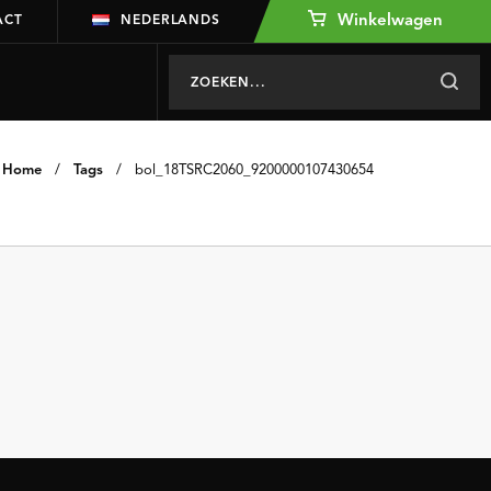
Winkelwagen
ACT
NEDERLANDS
Home
/
Tags
/
bol_18TSRC2060_9200000107430654