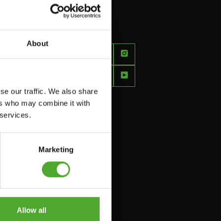
About
FEEL
BETTER
EVERY
se our traffic. We also share
DAY
ers who may combine it with
 services.
Marketing
Allow all