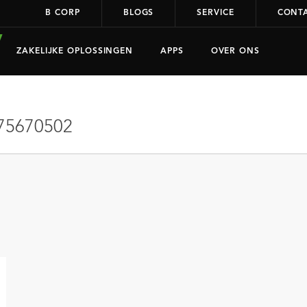
B CORP
BLOGS
SERVICE
CONT
ZAKELIJKE OPLOSSINGEN
APPS
OVER ONS
75670502