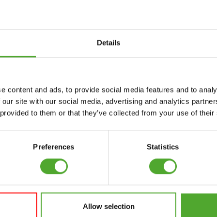
uwsbrief!
Details
Accessoires
Service
e content and ads, to provide social media features and to analy
FUNCTIONAL
BESTELLING
 our site with our social media, advertising and analytics partn
TRAINING
HERROEPEN
 provided to them or that they’ve collected from your use of their
S
STOPWATCH
FAQ
GEWICHTEN
ACCOUNT
Preferences
Statistics
WEERSTANDSTRAINING
HUIDIGE
PRODUCTHANDLEIDINGEN
SNELHEID EN
BEHENDIGHEID
OUDE
PRODUCTHANDLEIDINGEN
Allow selection
SUPPORT