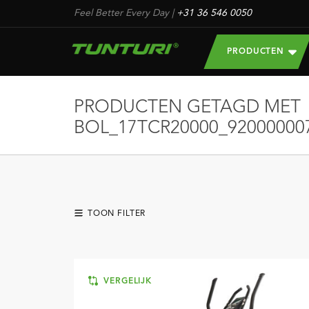
Feel Better Every Day
|
+31 36 546 0050
PRODUCTEN
PRODUCTEN GETAGD MET
BOL_17TCR20000_92000000
TOON FILTER
VERGELIJK