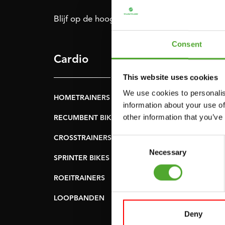
Blijf op de hoogte: schrijf je in voor onze nie
Consent
Cardio
Kracht
This website uses cookies
We use cookies to personalis
HOMETRAINERS
POWER TOWERS
information about your use of
other information that you’ve
RECUMBENT BIKES
BUIK- & RUGTRAINER
CROSSTRAINERS
LEVERAGE GYMS
Consent
Necessary
Selection
SPRINTER BIKES
VLAKKE BANKEN
ROEITRAINERS
KRACHT STATIONS
LOOPBANDEN
SMITH MACHINES
Deny
PULLEY STATIONS