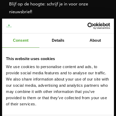
Blijf op de hoogte: schrijf je in voor onze
nieuwsbrief!
Cardio
Kracht
Consent
Details
About
HOMETRAINERS
POWER TOWERS
RECUMBENT BIKES
BUIK- & RUGTRAINERS
CROSSTRAINERS
LEVERAGE GYMS
This website uses cookies
SPRINTER BIKES
VLAKKE BANKEN
We use cookies to personalise content and ads, to
provide social media features and to analyse our traffic.
ROEITRAINERS
KRACHT STATIONS
We also share information about your use of our site with
LOOPBANDEN
SMITH MACHINES
our social media, advertising and analytics partners who
PULLEY STATIONS
may combine it with other information that you’ve
provided to them or that they’ve collected from your use
VERSTELBARE BANKEN
of their services.
HALTERBANKEN
RACKS