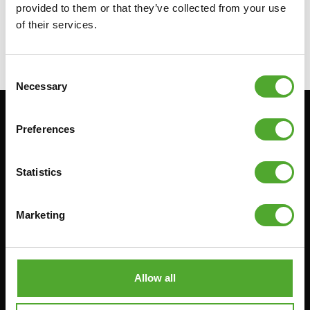
provided to them or that they’ve collected from your use
€13,99
of their services.
IN WINKELWAGEN
Consent
Necessary
Selection
Blijf op de hoogte: schrijf je in voor onze
Preferences
nieuwsbrief!
Statistics
Cardio
Kracht
Marketing
HOMETRAINERS
POWER TOWERS
RECUMBENT BIKES
BUIK- & RUGTRAINERS
CROSSTRAINERS
LEVERAGE GYMS
Allow all
SPRINTER BIKES
VLAKKE BANKEN