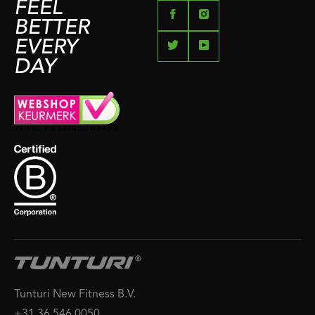
FEEL
BETTER
EVERY
DAY
Tunturi New Fitness B.V.
+31 36 546 0050