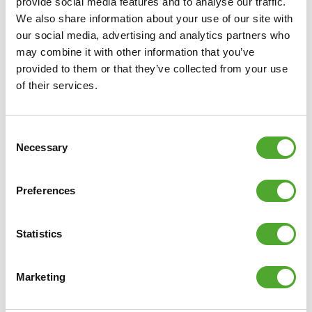
provide social media features and to analyse our traffic.
We also share information about your use of our site with
TUNTURI
DUMBBELLS - VINYL 1,5KG
our social media, advertising and analytics partners who
may combine it with other information that you’ve
provided to them or that they’ve collected from your use
€12,99
of their services.
IN WINKELWAGEN
Consent
VERGELIJK
Necessary
Selection
Preferences
Statistics
Marketing