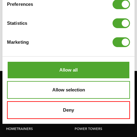
Preferences
TUNTURI
ENKELGEWICHTEN EN
POLSGEWICHTEN - GRIJS, 2 X 0,5 KG
Statistics
€10,99
Marketing
IN WINKELWAGEN
Allow all
Blijf op de hoogte: schrijf je in voor onze
Allow selection
nieuwsbrief!
Deny
Cardio
Kracht
HOMETRAINERS
POWER TOWERS