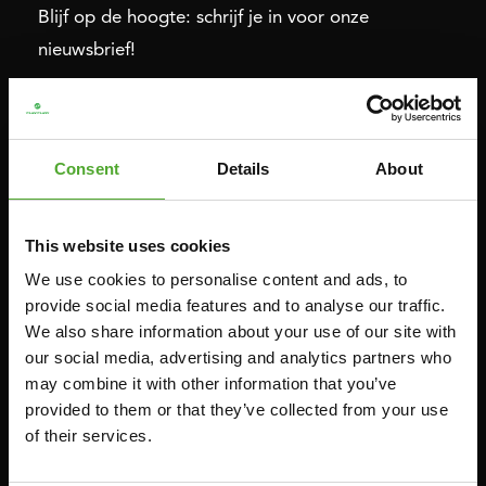
Blijf op de hoogte: schrijf je in voor onze
nieuwsbrief!
Cardio
Kracht
Consent
Details
About
HOMETRAINERS
POWER TOWERS
RECUMBENT BIKES
BUIK- & RUGTRAINERS
CROSSTRAINERS
LEVERAGE GYMS
This website uses cookies
SPRINTER BIKES
VLAKKE BANKEN
We use cookies to personalise content and ads, to
provide social media features and to analyse our traffic.
ROEITRAINERS
KRACHT STATIONS
We also share information about your use of our site with
LOOPBANDEN
SMITH MACHINES
our social media, advertising and analytics partners who
PULLEY STATIONS
may combine it with other information that you’ve
provided to them or that they’ve collected from your use
VERSTELBARE BANKEN
of their services.
HALTERBANKEN
RACKS