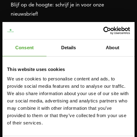
Blijf op de hoogte: schrijf je in voor onze
nieuwsbrief!
Cardio
Kracht
Consent
Details
About
HOMETRAINERS
POWER TOWERS
RECUMBENT BIKES
BUIK- & RUGTRAINERS
CROSSTRAINERS
LEVERAGE GYMS
This website uses cookies
SPRINTER BIKES
VLAKKE BANKEN
We use cookies to personalise content and ads, to
provide social media features and to analyse our traffic.
ROEITRAINERS
KRACHT STATIONS
We also share information about your use of our site with
LOOPBANDEN
SMITH MACHINES
our social media, advertising and analytics partners who
PULLEY STATIONS
may combine it with other information that you’ve
provided to them or that they’ve collected from your use
VERSTELBARE BANKEN
of their services.
HALTERBANKEN
RACKS