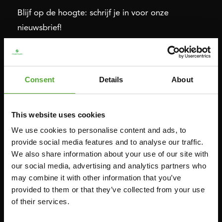
Blijf op de hoogte: schrijf je in voor onze
nieuwsbrief!
Cardio
Kracht
Consent
Details
About
HOMETRAINERS
POWER TOWERS
RECUMBENT BIKES
BUIK- & RUGTRAINERS
This website uses cookies
CROSSTRAINERS
LEVERAGE GYMS
We use cookies to personalise content and ads, to
SPRINTER BIKES
VLAKKE BANKEN
provide social media features and to analyse our traffic.
ROEITRAINERS
KRACHT STATIONS
We also share information about your use of our site with
LOOPBANDEN
SMITH MACHINES
our social media, advertising and analytics partners who
may combine it with other information that you’ve
PULLEY STATIONS
provided to them or that they’ve collected from your use
VERSTELBARE BANKEN
of their services.
HALTERBANKEN