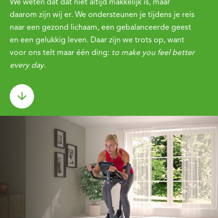
We weten dat dat niet altijd makkelijk is, maar
daarom zijn wij er. We ondersteunen je tijdens je reis
naar een gezond lichaam, een gebalanceerde geest
en een gelukkig leven. Daar zijn we trots op, want
voor ons telt maar één ding:
to make you feel better
every day
.