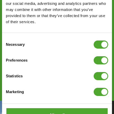
FITNESS
our social media, advertising and analytics partners who
may combine it with other information that you’ve
We zijn opgericht in 1922 en zorgden voor een
provided to them or that they’ve collected from your use
of their services.
revolutie in de fitnesswereld in 1969. In dat jaar
introduceerden we de eerste ergometer
hometrainer ter wereld voor thuisgebruik.
Consent
Necessary
Selection
Vandaag de dag bestaat ons assortiment uit een
breed scala aan accessoires en apparaten voor
Preferences
cardio- en krachtraining. We hebben alles wat je
nodig hebt om te trainen, waar en wanneer je maar
wilt. We zijn er voor je.
Feel better every day
.
Statistics
Marketing