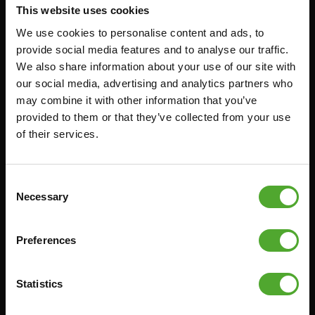
This website uses cookies
RACKS
We use cookies to personalise content and ads, to
provide social media features and to analyse our traffic.
Accessoires
Service
We also share information about your use of our site with
our social media, advertising and analytics partners who
FUNCTIONAL TRAINING
BESTELLING HERROEPEN
may combine it with other information that you’ve
provided to them or that they’ve collected from your use
STOPWATCH
FAQ
of their services.
GEWICHTEN
ACCOUNT
WEERSTANDSTRAINING
HUIDIGE
PRODUCTHANDLEIDINGEN
Consent
SNELHEID EN BEHENDIGHEID
OUDE PRODUCTHANDLEIDINGEN
Necessary
Selection
SUPPORT
PROBLEEM MELDEN
YOGA & PILATES
Preferences
ONDERDELEN KOPEN
GYMBALLEN
GARANTIE & LEVERING
MATTEN
Statistics
APPS
MINIBIKES/AEROBIC TRAINERS
ALGEMENE VOORWAARDEN