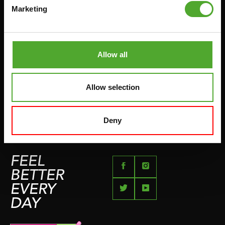
HANDGRIP TRAINERS
Marketing
LEVERTIJDEN & VERZENDKOSTEN
BUIKSPIERTRAINING
RUILEN EN RETOURNEREN
OPDRUKKEN & OPTREKKEN
BETAALMETHODEN
SPRINGTOUWEN
Allow all
KLACHTENPAGINA
VECHTSPORT
IMPRESSUM
HARDLOPEN
Allow selection
TEAMSPORT
BIDONS
Deny
ZWEMMEN
FEEL
BETTER
EVERY
DAY