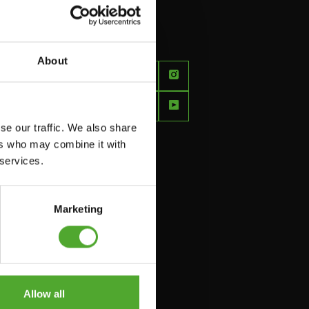
About
FEEL
BETTER
EVERY
se our traffic. We also share
DAY
ers who may combine it with
 services.
Marketing
Allow all