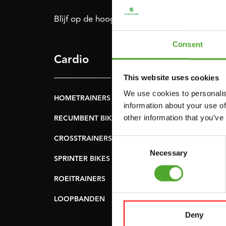
Blijf op de hoogte: schrijf je in voor onze nie
Consent
Cardio
Kracht
This website uses cookies
We use cookies to personalis
HOMETRAINERS
POWER TOWERS
information about your use of
other information that you’ve
RECUMBENT BIKES
BUIK- & RUGTRAINER
CROSSTRAINERS
LEVERAGE GYMS
Consent
Necessary
Selection
SPRINTER BIKES
VLAKKE BANKEN
ROEITRAINERS
KRACHT STATIONS
LOOPBANDEN
SMITH MACHINES
Deny
PULLEY STATIONS