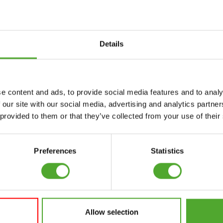
uwsbrief!
Details
Accessoires
Service
e content and ads, to provide social media features and to analy
FUNCTIONAL
BESTELLING
 our site with our social media, advertising and analytics partn
TRAINING
HERROEPEN
 provided to them or that they’ve collected from your use of their
S
STOPWATCH
FAQ
GEWICHTEN
ACCOUNT
Preferences
Statistics
WEERSTANDSTRAINING
HUIDIGE
PRODUCTHANDLEIDINGEN
SNELHEID EN
BEHENDIGHEID
OUDE
PRODUCTHANDLEIDINGEN
Allow selection
SUPPORT