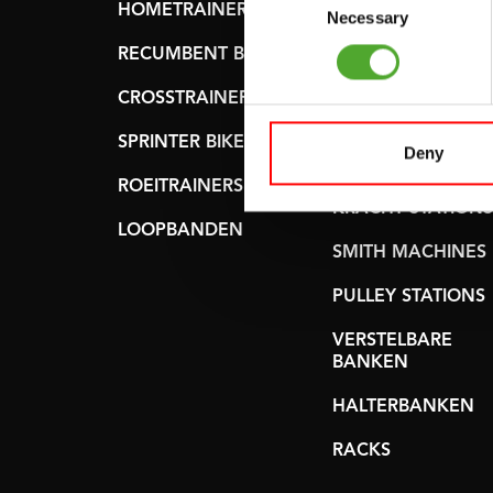
HOMETRAINERS
POWER TOWERS
Necessary
Selection
RECUMBENT BIKES
BUIK- &
RUGTRAINERS
CROSSTRAINERS
LEVERAGE GYMS
SPRINTER BIKES
Deny
VLAKKE BANKEN
ROEITRAINERS
KRACHT STATIONS
LOOPBANDEN
SMITH MACHINES
PULLEY STATIONS
VERSTELBARE
BANKEN
HALTERBANKEN
RACKS