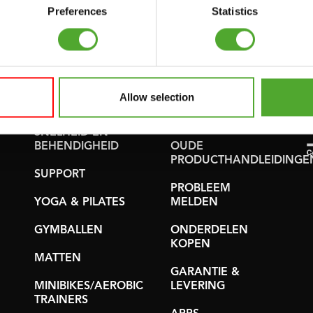
FUNCTIONAL
BESTELLING
Preferences
Statistics
TRAINING
HERROEPEN
STOPWATCH
FAQ
GEWICHTEN
ACCOUNT
Allow selection
WEERSTANDSTRAINING
HUIDIGE
PRODUCTHANDLEIDINGE
SNELHEID EN
BEHENDIGHEID
OUDE
PRODUCTHANDLEIDINGE
SUPPORT
PROBLEEM
YOGA & PILATES
MELDEN
GYMBALLEN
ONDERDELEN
KOPEN
MATTEN
GARANTIE &
MINIBIKES/AEROBIC
LEVERING
TRAINERS