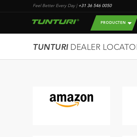
Feel Better Every Day
|
+31 36 546 0050
PRODUCTEN
TUNTURI
DEALER LOCATO