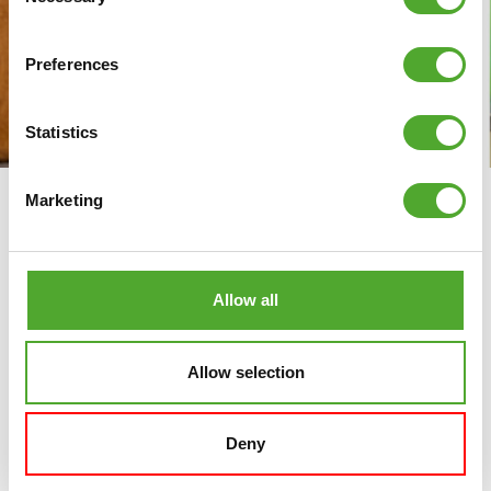
Selection
Preferences
Statistics
Marketing
WAAROM SPORTSCHOOL STÄRK
KIEST VOOR TUNTURI
FITNESSAPPARATUUR
Allow all
‘Je hoeft eigenlijk nergens anders meer te zoeken,
want er is gewoon alles.’ Dat is hoe Frits Kok, één
van de eigenaren van sportschool Stärk, het aanbod
Allow selection
van Tunturi omschrijft. Bij het opbouwen van hun
kleinschalige sportschool in Uddel zochten de
eigenaren naar compacte, betrouwbare en mooi
Deny
vormgegeven fitnessapparatuur. Via Tunturi vonden