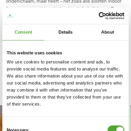
onderlichaam, maar heeft – net zoals alle soorten indoor
fietsen – een positieve invloed op je hele lichaam. De
recumbent bike is uitstekend geschikt als je moet
revalideren of rug- of knieklachten hebt.
Consent
Details
About
This website uses cookies
We use cookies to personalise content and ads, to
provide social media features and to analyse our traffic.
We also share information about your use of our site with
our social media, advertising and analytics partners who
may combine it with other information that you’ve
BLOGS
provided to them or that they’ve collected from your use
of their services.
Consent
Necessary