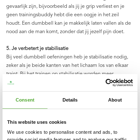
gevaarlijk zijn, bijvoorbeeld als jij je grip verliest en je
geen trainingsbuddy hebt die een oogje in het zeil
houdt. Een dumbbell kan je makkelijk laten vallen als de
nood aan de man komt, zonder dat jij jezelf pijn doet.
5. Je verbetert je stabilisatie
Bij veel dumbbell oefeningen heb je stabilisatie nodig,
zeker als je beide kanten van het lichaam los van elkaar
traint. Bij het trainen op stabilisatie worden meer
spiervezels geactiveerd, wat een positieve invloed heeft
op de spiergroei.
Consent
Details
About
6. Je vergroot je bewegingsbereik
Een groter bewegingsbereik is fijn voor het effectief
This website uses cookies
trainen van je spieren. Ga je bijvoorbeeld bankdrukken
We use cookies to personalise content and ads, to
met een barbell, dan kan je de stang niet helemaal laten
provide social media features and to analyse our traffic.