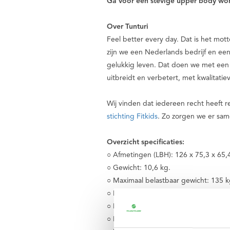
Ga voor een stevige upper body work
Over Tunturi
Feel better every day
. Dat is het mot
zijn we een Nederlands bedrijf en ee
gelukkig leven. Dat doen we met een 
uitbreidt en verbetert, met kwalitatie
Wij vinden dat iedereen recht heeft 
stichting Fitkids
. Zo zorgen we er sa
Overzicht specificaties:
○ Afmetingen (LBH): 126 x 75,3 x 65,
○ Gewicht: 10,6 kg.
○ Maximaal belastbaar gewicht: 135 k
○ Bevestigingsmateriaal niet inbegre
○ Kleur: Zwart
○ Materiaal: Kunststof