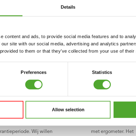
Details
e content and ads, to provide social media features and to analy
 our site with our social media, advertising and analytics partn
 provided to them or that they’ve collected from your use of their
Preferences
Statistics
Meerjarige garantie
Tunturi, de fitness pio
Allow selection
nze producten hebben
De Tunturi W1 was in 1
allemaal een ruime
de aller eerste hometrai
rantieperiode. Wij willen
met ergometer. Het