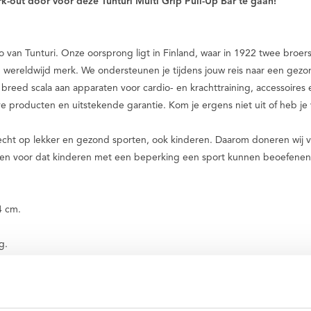
-out door voor deze Tunturi Multi Grip Pull-Up Bar te gaan!
to van Tunturi. Onze oorsprong ligt in Finland, waar in 1922 twee broer
n wereldwijd merk. We ondersteunen je tijdens jouw reis naar een gezo
breed scala aan apparaten voor cardio- en krachttraining, accessoire
ve producten en uitstekende garantie. Kom je ergens niet uit of heb je 
recht op lekker en gezond sporten, ook kinderen. Daarom doneren wij v
men voor dat kinderen met een beperking een sport kunnen beoefenen
4 cm.
g.
pen