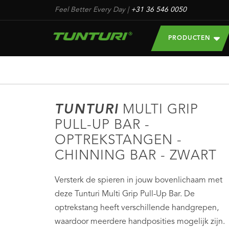
Feel Better Every Day
|
+31 36 546 0050
PRODUCTEN
TUNTURI
MULTI GRIP
PULL-UP BAR -
OPTREKSTANGEN -
CHINNING BAR - ZWART
Versterk de spieren in jouw bovenlichaam met
deze Tunturi Multi Grip Pull-Up Bar. De
optrekstang heeft verschillende handgrepen,
waardoor meerdere handposities mogelijk zijn.