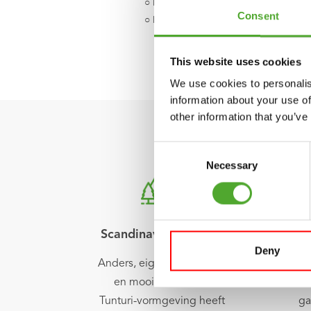
○ Productcode: 14TUSCF022
Consent
○ EAN code: 8717842026663
This website uses cookies
We use cookies to personalis
information about your use of
other information that you’ve
Consent
Necessary
Selection
Scandinavisch design
Deny
Anders, eigenzinnig, strak
O
en mooi. De unieke
Tunturi-vormgeving heeft
ga