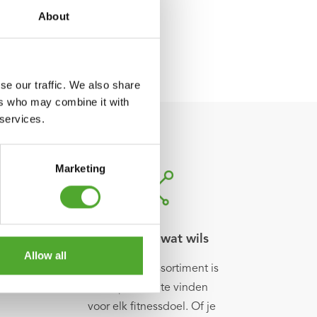
About
se our traffic. We also share
ers who may combine it with
 services.
Marketing
nier
Voor ieder wat wils
Allow all
969
In ons ruime assortiment is
ner
een product te vinden
voor elk fitnessdoel. Of je