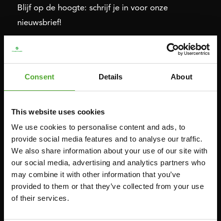
Blijf op de hoogte: schrijf je in voor onze
nieuwsbrief!
Cardio
Kracht
Consent
Details
About
HOMETRAINERS
POWER TOWERS
RECUMBENT BIKES
BUIK- & RUGTRAINERS
CROSSTRAINERS
LEVERAGE GYMS
This website uses cookies
SPRINTER BIKES
VLAKKE BANKEN
We use cookies to personalise content and ads, to
provide social media features and to analyse our traffic.
ROEITRAINERS
KRACHT STATIONS
We also share information about your use of our site with
LOOPBANDEN
SMITH MACHINES
our social media, advertising and analytics partners who
PULLEY STATIONS
may combine it with other information that you’ve
provided to them or that they’ve collected from your use
VERSTELBARE BANKEN
of their services.
HALTERBANKEN
RACKS