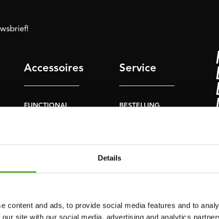
uwsbrief!
Accessoires
Service
FUNCTIONAL
BESTELLING
TRAINING
HERROEPEN
S
STOPWATCH
FAQ
GEWICHTEN
ACCOUNT
Details
WEERSTANDSTRAINING
HUIDIGE
PRODUCTHANDLEIDINGEN
SNELHEID EN
BEHENDIGHEID
OUDE
e content and ads, to provide social media features and to analy
PRODUCTHANDLEIDINGEN
 our site with our social media, advertising and analytics partn