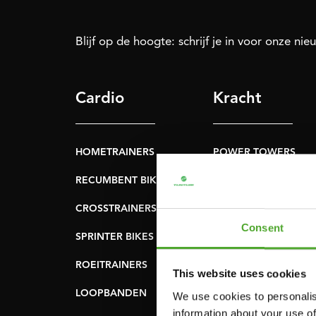
Blijf op de hoogte: schrijf je in voor onze nie
Cardio
Kracht
HOMETRAINERS
POWER TOWERS
RECUMBENT BIKES
BUIK- & RUGTRAINER
CROSSTRAINERS
LEVERAGE GYMS
Consent
SPRINTER BIKES
VLAKKE BANKEN
ROEITRAINERS
KRACHT STATIONS
This website uses cookies
LOOPBANDEN
SMITH MACHINES
We use cookies to personalis
information about your use of