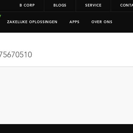
B CORP
BLOGS
SERVICE
CONT
ZAKELIJKE OPLOSSINGEN
APPS
OVER ONS
75670510