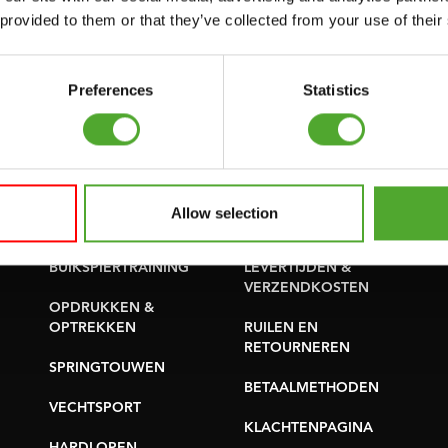
SUPPORT
 provided to them or that they’ve collected from your use of their
PROBLEEM MELDEN
YOGA & PILATES
ONDERDELEN KOPEN
GYMBALLEN
Preferences
Statistics
GARANTIE &
MATTEN
LEVERING
MINIBIKES/AEROBIC
APPS
TRAINERS
ALGEMENE
Allow selection
HANDGRIP TRAINERS
VOORWAARDEN
BUIKSPIERTRAINING
LEVERTIJDEN &
VERZENDKOSTEN
OPDRUKKEN &
OPTREKKEN
RUILEN EN
RETOURNEREN
SPRINGTOUWEN
BETAALMETHODEN
VECHTSPORT
KLACHTENPAGINA