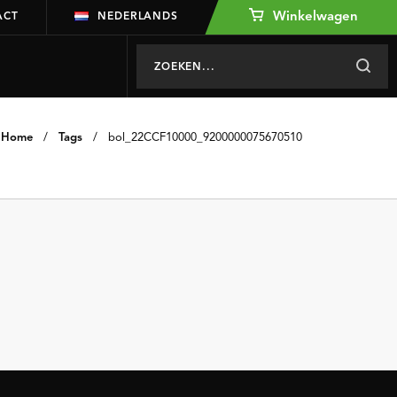
Winkelwagen
ACT
NEDERLANDS
Home
/
Tags
/
bol_22CCF10000_9200000075670510