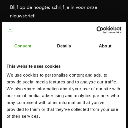
Blijf op de hoogte: schrijf je in voor onze
nieuwsbrief!
Cardio
Kracht
Consent
Details
About
HOMETRAINERS
POWER TOWERS
RECUMBENT BIKES
BUIK- & RUGTRAINERS
This website uses cookies
CROSSTRAINERS
LEVERAGE GYMS
We use cookies to personalise content and ads, to
SPRINTER BIKES
VLAKKE BANKEN
provide social media features and to analyse our traffic.
ROEITRAINERS
KRACHT STATIONS
We also share information about your use of our site with
LOOPBANDEN
SMITH MACHINES
our social media, advertising and analytics partners who
may combine it with other information that you’ve
PULLEY STATIONS
provided to them or that they’ve collected from your use
VERSTELBARE BANKEN
of their services.
HALTERBANKEN