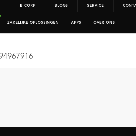
B CORP
BLOGS
SERVICE
CONT
ZAKELIJKE OPLOSSINGEN
APPS
OVER ONS
94967916