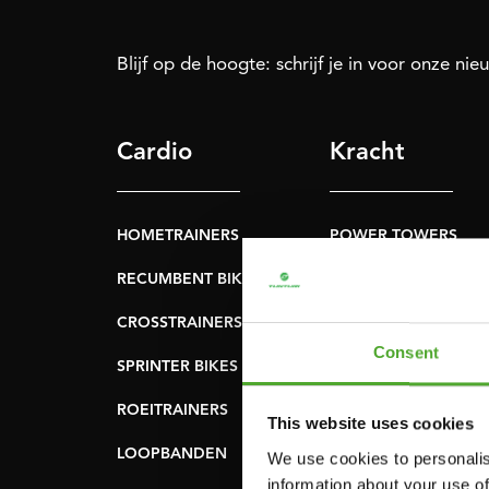
Blijf op de hoogte: schrijf je in voor onze nie
Cardio
Kracht
HOMETRAINERS
POWER TOWERS
RECUMBENT BIKES
BUIK- & RUGTRAINER
CROSSTRAINERS
LEVERAGE GYMS
Consent
SPRINTER BIKES
VLAKKE BANKEN
ROEITRAINERS
KRACHT STATIONS
This website uses cookies
LOOPBANDEN
SMITH MACHINES
We use cookies to personalis
information about your use of