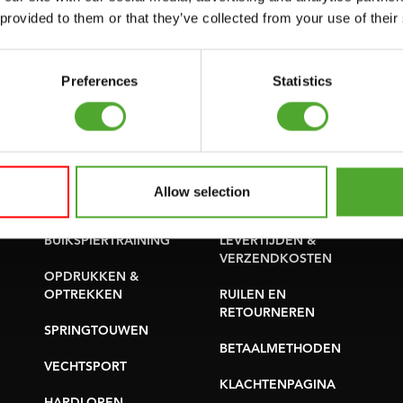
SUPPORT
 provided to them or that they’ve collected from your use of their
PROBLEEM MELDEN
YOGA & PILATES
ONDERDELEN KOPEN
GYMBALLEN
Preferences
Statistics
GARANTIE &
MATTEN
LEVERING
MINIBIKES/AEROBIC
APPS
TRAINERS
ALGEMENE
Allow selection
HANDGRIP TRAINERS
VOORWAARDEN
BUIKSPIERTRAINING
LEVERTIJDEN &
VERZENDKOSTEN
OPDRUKKEN &
OPTREKKEN
RUILEN EN
RETOURNEREN
SPRINGTOUWEN
BETAALMETHODEN
VECHTSPORT
KLACHTENPAGINA