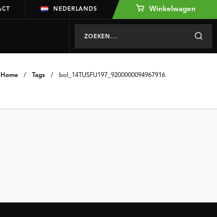
Winkelwagen
ACT
NEDERLANDS
Home
/
Tags
/
bol_14TUSFU197_9200000094967916