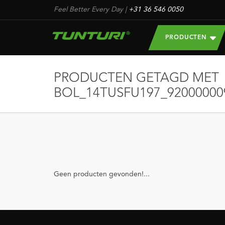
Feel Better Every Day
|
+31 36 546 0050
PRODUCTEN
PRODUCTEN GETAGD MET
BOL_14TUSFU197_92000000
Geen producten gevonden!...