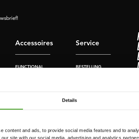
uwsbrief!
Accessoires
Service
FUNCTIONAL
BESTELLING
TRAINING
HERROEPEN
S
STOPWATCH
FAQ
GEWICHTEN
ACCOUNT
Details
WEERSTANDSTRAINING
HUIDIGE
PRODUCTHANDLEIDINGEN
SNELHEID EN
BEHENDIGHEID
OUDE
e content and ads, to provide social media features and to analy
PRODUCTHANDLEIDINGEN
 our site with our social media, advertising and analytics partn