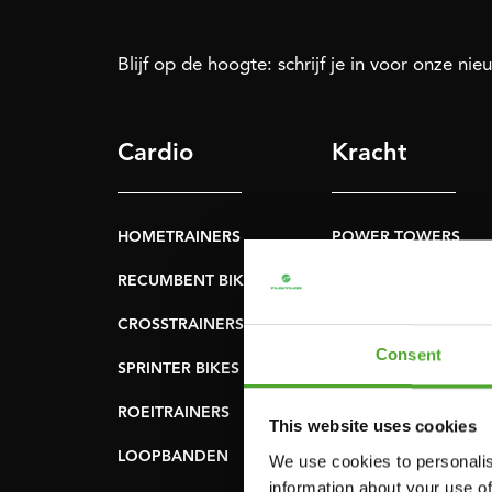
Blijf op de hoogte: schrijf je in voor onze nie
Cardio
Kracht
HOMETRAINERS
POWER TOWERS
RECUMBENT BIKES
BUIK- & RUGTRAINER
CROSSTRAINERS
LEVERAGE GYMS
Consent
SPRINTER BIKES
VLAKKE BANKEN
ROEITRAINERS
KRACHT STATIONS
This website uses cookies
LOOPBANDEN
SMITH MACHINES
We use cookies to personalis
information about your use of