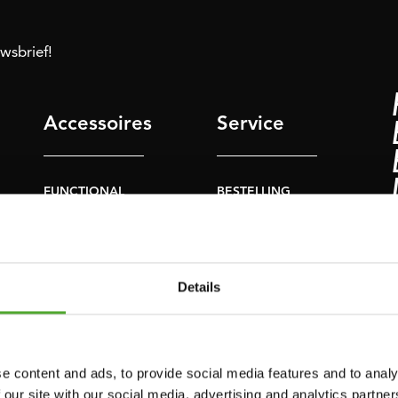
uwsbrief!
Accessoires
Service
FUNCTIONAL
BESTELLING
TRAINING
HERROEPEN
S
STOPWATCH
FAQ
GEWICHTEN
ACCOUNT
Details
WEERSTANDSTRAINING
HUIDIGE
PRODUCTHANDLEIDINGEN
SNELHEID EN
BEHENDIGHEID
OUDE
e content and ads, to provide social media features and to analy
PRODUCTHANDLEIDINGEN
 our site with our social media, advertising and analytics partn