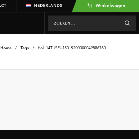
Winkelwagen
ACT
NEDERLANDS
Home
/
Tags
/
bol_14TUSFU180_9200000049886780