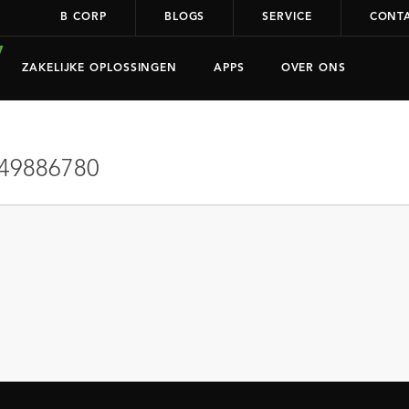
B CORP
BLOGS
SERVICE
CONT
ZAKELIJKE OPLOSSINGEN
APPS
OVER ONS
49886780