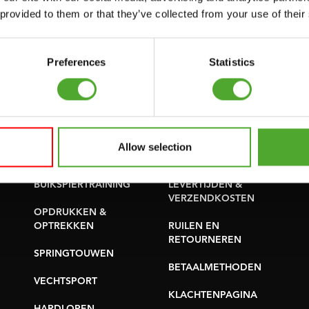
SUPPORT
 provided to them or that they’ve collected from your use of their
PROBLEEM MELDEN
YOGA & PILATES
ONDERDELEN KOPEN
GYMBALLEN
Preferences
Statistics
GARANTIE &
MATTEN
LEVERING
MINIBIKES/AEROBIC
APPS
TRAINERS
ALGEMENE
Allow selection
HANDGRIP TRAINERS
VOORWAARDEN
BUIKSPIERTRAINING
LEVERTIJDEN &
VERZENDKOSTEN
OPDRUKKEN &
OPTREKKEN
RUILEN EN
RETOURNEREN
SPRINGTOUWEN
BETAALMETHODEN
VECHTSPORT
KLACHTENPAGINA