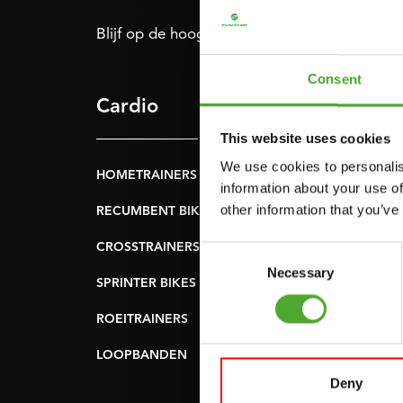
Blijf op de hoogte: schrijf je in voor onze nie
Consent
Cardio
Kracht
This website uses cookies
We use cookies to personalis
HOMETRAINERS
POWER TOWERS
information about your use of
other information that you’ve
RECUMBENT BIKES
BUIK- & RUGTRAINER
CROSSTRAINERS
LEVERAGE GYMS
Consent
Necessary
Selection
SPRINTER BIKES
VLAKKE BANKEN
ROEITRAINERS
KRACHT STATIONS
LOOPBANDEN
SMITH MACHINES
Deny
PULLEY STATIONS