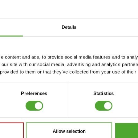
uwsbrief!
Details
Accessoires
Service
e content and ads, to provide social media features and to analy
FUNCTIONAL
BESTELLING
 our site with our social media, advertising and analytics partn
TRAINING
HERROEPEN
 provided to them or that they’ve collected from your use of their
S
STOPWATCH
FAQ
GEWICHTEN
ACCOUNT
Preferences
Statistics
WEERSTANDSTRAINING
HUIDIGE
PRODUCTHANDLEIDINGEN
SNELHEID EN
BEHENDIGHEID
OUDE
PRODUCTHANDLEIDINGEN
Allow selection
SUPPORT