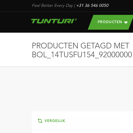
Feel Better Every Day
|
+31 36 546 0050
PRODUCTEN
PRODUCTEN GETAGD MET
BOL_14TUSFU154_92000000
VERGELIJK