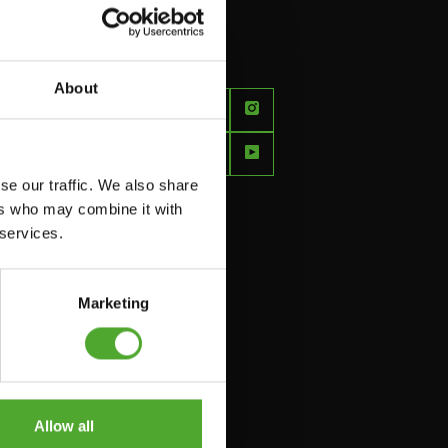
About
FEEL
BETTER
EVERY
se our traffic. We also share
DAY
ers who may combine it with
 services.
Marketing
Allow all