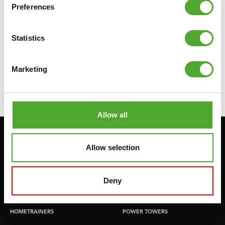
Preferences
TUNTURI
ENKELGEWICHTEN EN
POLSGEWICHTEN - GRIJS, 2 X 0,5 KG
Statistics
€10,99
Marketing
IN WINKELWAGEN
Allow all
Blijf op de hoogte: schrijf je in voor onze
Allow selection
nieuwsbrief!
Deny
Cardio
Kracht
HOMETRAINERS
POWER TOWERS