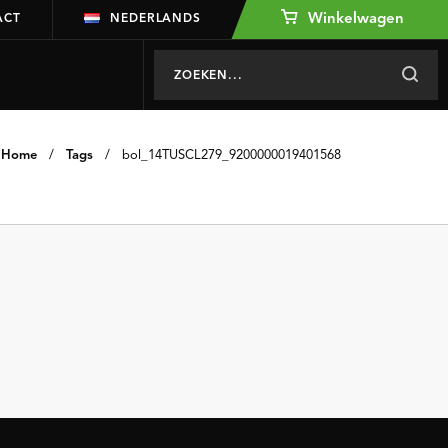
Winkelwagen
ACT
NEDERLANDS
Home
/
Tags
/
bol_14TUSCL279_9200000019401568