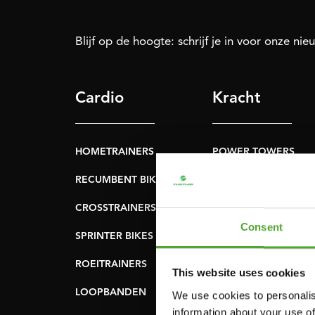
Blijf op de hoogte: schrijf je in voor onze nie
Cardio
Kracht
HOMETRAINERS
POWER TOWERS
RECUMBENT BIKES
BUIK- & RUGTRAINER
CROSSTRAINERS
LEVERAGE GYMS
Consent
SPRINTER BIKES
VLAKKE BANKEN
ROEITRAINERS
KRACHT STATIONS
This website uses cookies
LOOPBANDEN
SMITH MACHINES
We use cookies to personalis
information about your use of