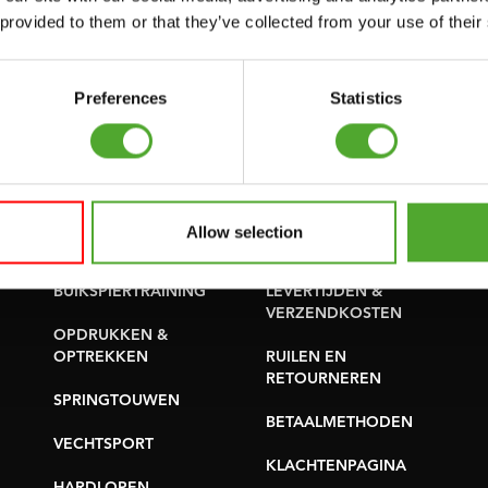
SUPPORT
 provided to them or that they’ve collected from your use of their
PROBLEEM MELDEN
YOGA & PILATES
ONDERDELEN KOPEN
GYMBALLEN
Preferences
Statistics
GARANTIE &
MATTEN
LEVERING
MINIBIKES/AEROBIC
APPS
TRAINERS
ALGEMENE
Allow selection
HANDGRIP TRAINERS
VOORWAARDEN
BUIKSPIERTRAINING
LEVERTIJDEN &
VERZENDKOSTEN
OPDRUKKEN &
OPTREKKEN
RUILEN EN
RETOURNEREN
SPRINGTOUWEN
BETAALMETHODEN
VECHTSPORT
KLACHTENPAGINA