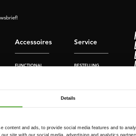
uwsbrief!
Accessoires
Service
FUNCTIONAL
BESTELLING
TRAINING
HERROEPEN
S
STOPWATCH
FAQ
GEWICHTEN
ACCOUNT
Details
WEERSTANDSTRAINING
HUIDIGE
PRODUCTHANDLEIDINGEN
SNELHEID EN
BEHENDIGHEID
OUDE
e content and ads, to provide social media features and to analy
PRODUCTHANDLEIDINGEN
 our site with our social media, advertising and analytics partn