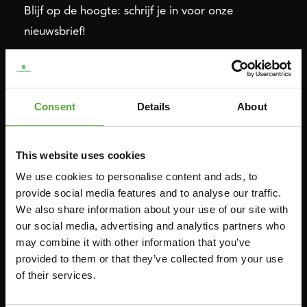
Blijf op de hoogte: schrijf je in voor onze
nieuwsbrief!
Cardio
Kracht
Consent
Details
About
HOMETRAINERS
POWER TOWERS
RECUMBENT BIKES
BUIK- & RUGTRAINERS
CROSSTRAINERS
LEVERAGE GYMS
This website uses cookies
SPRINTER BIKES
VLAKKE BANKEN
We use cookies to personalise content and ads, to
provide social media features and to analyse our traffic.
ROEITRAINERS
KRACHT STATIONS
We also share information about your use of our site with
LOOPBANDEN
SMITH MACHINES
our social media, advertising and analytics partners who
PULLEY STATIONS
may combine it with other information that you’ve
provided to them or that they’ve collected from your use
VERSTELBARE BANKEN
of their services.
HALTERBANKEN
RACKS