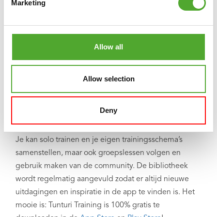
Marketing
Inclusief gratis Tunturi Training app
Allow all
Op zoek naar hulp, inspiratie of motivatie voor je
training? In
Tunturi Training
vind je duizenden
Allow selection
geanimeerde fitnessoefeningen, instructies en
workout video's. Deze helpen je het maximale uit
Deny
jezelf én je Tunturi-producten te halen.
Je kan solo trainen en je eigen trainingsschema’s
samenstellen, maar ook groepslessen volgen en
gebruik maken van de community. De bibliotheek
wordt regelmatig aangevuld zodat er altijd nieuwe
uitdagingen en inspiratie in de app te vinden is. Het
mooie is: Tunturi Training is 100% gratis te