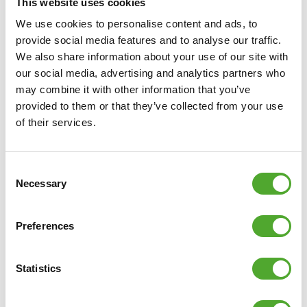
This website uses cookies
○ Materiaal: IJzer
We use cookies to personalise content and ads, to
○ Productcode: 14TUSCL384
provide social media features and to analyse our traffic.
○ EAN code: 8717842028117
We also share information about your use of our site with
our social media, advertising and analytics partners who
may combine it with other information that you’ve
provided to them or that they’ve collected from your use
of their services.
Consent
Necessary
Selection
Preferences
Statistics