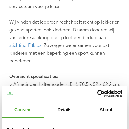
serviceteam voor je klaar.
Wij vinden dat iedereen recht heeft recht op lekker en
gezond sporten, ook kinderen. Daarom doneren wij
van iedere aankoop die jij doet een bedrag aan
stichting Fitkids
. Zo zorgen we er samen voor dat
kinderen met een beperking een sport kunnen
beoefenen.
Overzicht specificaties:
○ Afmetingen halterhouder (LBH): 70,5 x 52 x 62,2 cm.
○ Totale gewicht: 12 kg.
○ Inclusief 4 transportwielen en 4 vaste steunen
○ Met 2 opbergplateaus
Consent
Details
About
○ Geschikt voor 2 Tunturi Selector Dumbbells
○ Kleur: Zwart