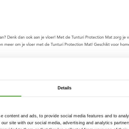
t aan? Denk dan ook aan je vloer! Met de Tunturi Protection Mat zorg 
 meer om je vloer met de Tunturi Protection Mat! Geschikt voor home
tion Mat – Beschermmat - Vloermat
an je vloer
Details
uid en ga voor de Tunturi Beschermmat voor je vloeren!
e content and ads, to provide social media features and to analy
to van Tunturi. Onze oorsprong ligt in Finland, waar in 1922 twee broer
 our site with our social media, advertising and analytics partn
n wereldwijd merk. We ondersteunen je tijdens jouw reis naar een gezo