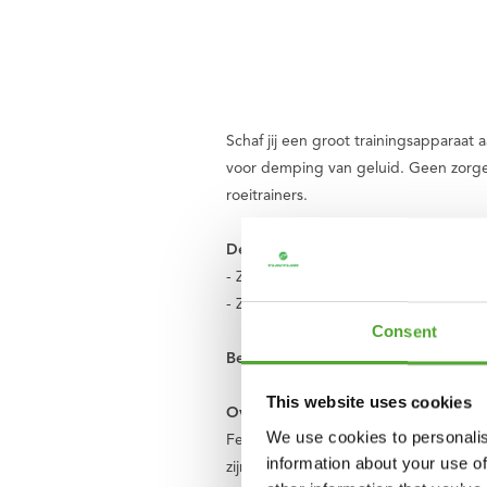
Schaf jij een groot trainingsapparaa
voor demping van geluid. Geen zorgen
roeitrainers.
De voordelen van de Tunturi Protec
- Zorgt voor een goede bescherming v
- Zorgt voor de demping van geluid
Consent
Bescherm je ondergrond en demp gel
This website uses cookies
Over Tunturi
We use cookies to personalis
Feel better every day
. Dat is het mot
information about your use of
zijn we een Nederlands bedrijf en ee