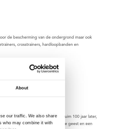
je voor de bescherming van de ondergrond maar ook
trainers, crosstrainers, hardloopbanden en
About
se our traffic. We also share
s een fietsenwinkel begonnen. Nu, ruim 100 jaar later,
ers who may combine it with
nd en fit lichaam, een gebalanceerde geest en een