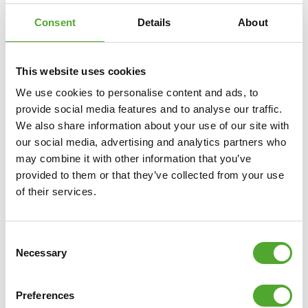
Consent
Details
About
This website uses cookies
We use cookies to personalise content and ads, to
provide social media features and to analyse our traffic.
We also share information about your use of our site with
our social media, advertising and analytics partners who
may combine it with other information that you’ve
provided to them or that they’ve collected from your use
Inclusief gratis Tunturi Training app
of their services.
Op zoek naar hulp, inspiratie of motivatie voor je
training? In
Tunturi Training
vind je duizenden
Consent
geanimeerde fitnessoefeningen, instructies en workout
Necessary
Selection
video's. Deze helpen je het maximale uit jezelf én je
Tunturi-producten te halen.
Preferences