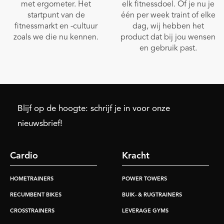
met ergometer. Het
elk fitnessdoel. Of je nu je
startpunt van de
één per week traint of elke
fitnessmarkt en -cultuur
dag, wij hebben het
zoals we die nu kennen.
product dat bij jou wensen
en gebruik past.
Blijf op de hoogte: schrijf je in voor onze
nieuwsbrief!
Cardio
Kracht
HOMETRAINERS
POWER TOWERS
RECUMBENT BIKES
BUIK- & RUGTRAINERS
CROSSTRAINERS
LEVERAGE GYMS