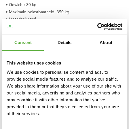
• Gewicht: 30 kg
• Maximale belastbaarheid: 350 kg
• Materiaal: staal
• Kleur: zwart
• Productcode: 14TUSCL461
• EAN: 8717842037607
Consent
Details
About
This website uses cookies
We use cookies to personalise content and ads, to
GERELATEERDE PRODUCTEN
provide social media features and to analyse our traffic.
We also share information about your use of our site with
VERGELIJK
our social media, advertising and analytics partners who
may combine it with other information that you’ve
provided to them or that they’ve collected from your use
of their services.