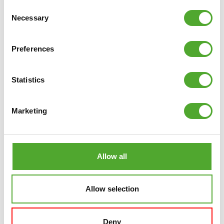
Consent
Necessary
Selection
Preferences
Statistics
Marketing
TUNTURI
DUMBBELLS - VINYL 2,0KG
€16,49
Allow all
IN WINKELWAGEN
Allow selection
VERGELIJK
Deny